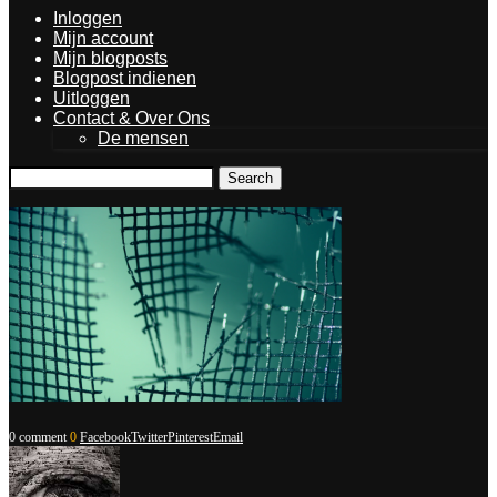
Inloggen
Mijn account
Mijn blogposts
Blogpost indienen
Uitloggen
Contact & Over Ons
De mensen
Search
0 comment
0
Facebook
Twitter
Pinterest
Email