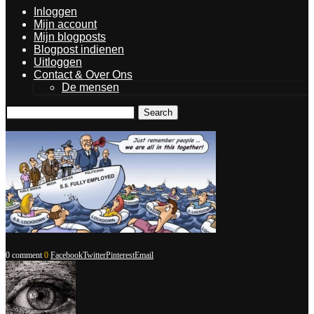
Inloggen
Mijn account
Mijn blogposts
Blogpost indienen
Uitloggen
Contact & Over Ons
De mensen
Search
0 comment
0
Facebook
Twitter
Pinterest
Email