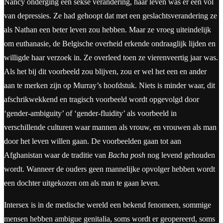
Nancy onderging een sekse verandering, haar leven was er één vol
van depressies. Ze had gehoopt dat met een geslachtsverandering ze
als Nathan een beter leven zou hebben. Maar ze vroeg uiteindelijk
om euthanasie, de Belgische overheid erkende ondraaglijk lijden en
willigde haar verzoek in. Ze overleed toen ze vierenveertig jaar was.
Als het bij dit voorbeeld zou blijven, zou er wel het een en ander
aan te merken zijn op Murray’s hoofdstuk. Niets is minder waar, dit
afschrikwekkend en tragisch voorbeeld wordt opgevolgd door
‘gender-ambiguity’ of ‘gender-fluidity’ als voorbeeld in
verschillende culturen waar mannen als vrouw, en vrouwen als man
door het leven willen gaan. De voorbeelden gaan tot aan
Afghanistan waar de traditie van
Bacha posh
nog levend gehouden
wordt. Wanneer de ouders geen mannelijke opvolger hebben wordt
een dochter uitgekozen om als man te gaan leven.
Intersex is in de medische wereld een bekend fenomeen, sommige
mensen hebben ambigue genitalia, soms wordt er geopereerd, soms