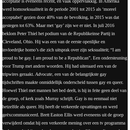
acceptatie is eveneens recent, en vaak oppervlakkig. In Amerika
werd homoseksualiteit in de periode 2001 tot 2015 als ‘moreel
acceptabel’ gezien door 40% van de bevolking, in 2015 was dat
gestegen tot 63%. Maar met ‘gay’ zijn we er niet. In juli 2016
beklom Peter Thiel het podium van de Republikeinse Partij in
Cleveland, Ohio. Hij was een van de eerste openlijke en
invloedrijke homo’s die zich uitsprak over zijn seksualiteit; “I am
proud to be gay. I am proud to be a Republican”. Een ondersteuning
voor Trump met andere woorden. Hij had uiteraard een van de
tripwires geraakt.
Advocate
, een van de belangrijkste gay
tijdschriften maakte onmiddellijk onderscheid tussen gay en queer.
Hoewel Thiel met mannen het bed deelt, is hij in feite geen deel van
de groep, of kerk zoals Murray schrijft. Gay is nu eenmaal niet
hetzelfde als queer. Hij heeft de verkeerde opvattingen en werd
geëxcommuniceerd. Brett Easton Ellis werd eveneens uit de groep
verwijderd omdat hij een verkeerde mening over een tv programma