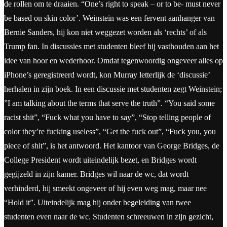
de rollen om te draaien. “One’s right to speak – or to be- must never
be based on skin color’. Weinstein was een fervent aanhanger van
Bernie Sanders, hij kon niet weggezet worden als ‘rechts’ of als
Trump fan. In discussies met studenten bleef hij vasthouden aan het
idee van hoor en wederhoor. Omdat tegenwoordig ongeveer alles op
iPhone’s geregistreerd wordt, kon Murray letterlijk de ‘discussie’
herhalen in zijn boek. In een discussie met studenten zegt Weinstein;
”I am talking about the terms that serve the truth”. “You said some
racist shit”, “Fuck what you have to say”, “Stop telling people of
color they’re fucking useless”, “Get the fuck out”, “Fuck you, you
piece of shit”, is het antwoord. Het kantoor van George Bridges, de
College President wordt uiteindelijk bezet, en Bridges wordt
gegijzeld in zijn kamer. Bridges wil naar de wc, dat wordt
verhinderd, hij smeekt ongeveer of hij even weg mag, maar nee
“Hold it”. Uiteindelijk mag hij onder begeleiding van twee
studenten even naar de wc. Studenten schreeuwen in zijn gezicht,