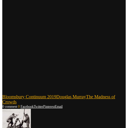
Bloomsbury Continuum 2019
Douglas Murray
The Madness of
Crowds
0 comment
0
Facebook
Twitter
Pinterest
Email