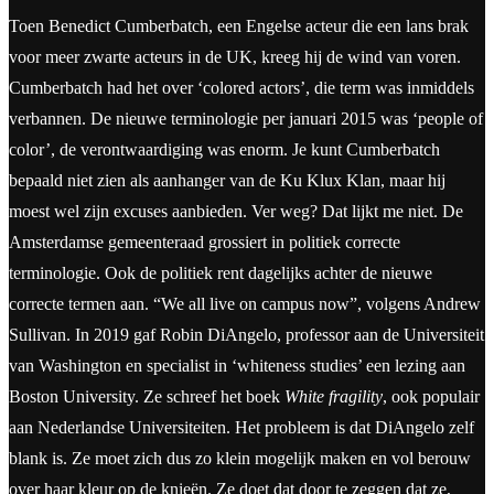
Toen Benedict Cumberbatch, een Engelse acteur die een lans brak
voor meer zwarte acteurs in de UK, kreeg hij de wind van voren.
Cumberbatch had het over ‘colored actors’, die term was inmiddels
verbannen. De nieuwe terminologie per januari 2015 was ‘people of
color’, de verontwaardiging was enorm. Je kunt Cumberbatch
bepaald niet zien als aanhanger van de Ku Klux Klan, maar hij
moest wel zijn excuses aanbieden. Ver weg? Dat lijkt me niet. De
Amsterdamse gemeenteraad grossiert in politiek correcte
terminologie. Ook de politiek rent dagelijks achter de nieuwe
correcte termen aan. “We all live on campus now”, volgens Andrew
Sullivan. In 2019 gaf Robin DiAngelo, professor aan de Universiteit
van Washington en specialist in ‘whiteness studies’ een lezing aan
Boston University. Ze schreef het boek
White fragility
, ook populair
aan Nederlandse Universiteiten. Het probleem is dat DiAngelo zelf
blank is. Ze moet zich dus zo klein mogelijk maken en vol berouw
over haar kleur op de knieën. Ze doet dat door te zeggen dat ze,