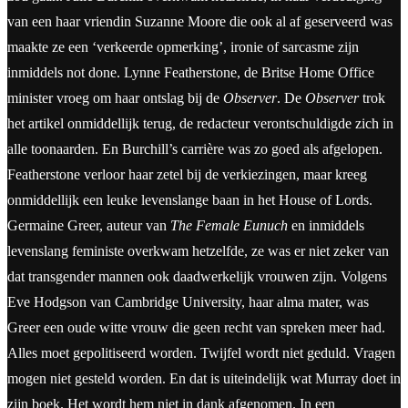
van een haar vriendin Suzanne Moore die ook al af geserveerd was
maakte ze een ‘verkeerde opmerking’, ironie of sarcasme zijn
inmiddels not done. Lynne Featherstone, de Britse Home Office
minister vroeg om haar ontslag bij de
Observer
. De
Observer
trok
het artikel onmiddellijk terug, de redacteur verontschuldigde zich in
alle toonaarden. En Burchill’s carrière was zo goed als afgelopen.
Featherstone verloor haar zetel bij de verkiezingen, maar kreeg
onmiddellijk een leuke levenslange baan in het House of Lords.
Germaine Greer, auteur van
The Female Eunuch
en inmiddels
levenslang feministe overkwam hetzelfde, ze was er niet zeker van
dat transgender mannen ook daadwerkelijk vrouwen zijn. Volgens
Eve Hodgson van Cambridge University, haar alma mater, was
Greer een oude witte vrouw die geen recht van spreken meer had.
Alles moet gepolitiseerd worden. Twijfel wordt niet geduld. Vragen
mogen niet gesteld worden. En dat is uiteindelijk wat Murray doet in
zijn boek. Het wordt hem niet in dank afgenomen. In een