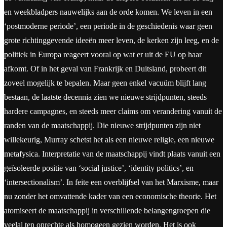
en weekbladpers nauwelijks aan de orde komen. We leven in een
‘postmoderne periode’, een periode in de geschiedenis waar geen
grote richtinggevende ideeën meer leven, de kerken zijn leeg, en de
politiek in Europa reageert vooral op wat er uit de EU op haar
afkomt. Of in het geval van Frankrijk en Duitsland, probeert dit
zoveel mogelijk te bepalen. Maar geen enkel vacuüm blijft lang
bestaan, de laatste decennia zien we nieuwe strijdpunten, steeds
hardere campagnes, en steeds meer claims om verandering vanuit de
randen van de maatschappij. Die nieuwe strijdpunten zijn niet
willekeurig, Murray schetst het als een nieuwe religie, een nieuwe
metafysica. Interpretatie van de maatschappij vindt plaats vanuit een
geïsoleerde positie van ‘social justice’, ‘identity politics’, en
‘intersectionalism’. In feite een overblijfsel van het Marxisme, maar
nu zonder het omvattende kader van een economische theorie. Het
atomiseert de maatschappij in verschillende belangengroepen die
veelal ten onrechte als homogeen gezien worden. Het is ook