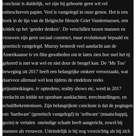
conclusie is duidelijk, we zijn bij geboorte geen wit vel
onbeschreven papier. Veel is vastgelegd in onze genen. Het is een
boek in de lijn van de Belgische filosofe Griet Vandermassen, een
kritiek op het ‘gender denken’. De verschillen tussen mannen en
vrouwen zijn geen sociaal construct, maar evolutionair bepaald en
genetisch vastgelegd. Murray besteedt veel aandacht aan de
Amerikaanse tv en film grootheden om te laten zien hoe snel het tij
gekeerd is met wat wel en niet door de beugel kan. De ‘Me Too’
beweging uit 2017 heeft een belangrijke omkeer veroorzaakt, wat
daarvoor allemaal wel kon tijdens de eindeloze reeks
prijsuitreikingen, tv optredens, reality shows etc, werd in 2017
verdacht en leidde tot openbare aanklachten, terechtstellingen, en
schuldbekentenissen. Zijn belangrijkste conclusie is dat de pogingen
om ‘hardware’ (genetisch vastgelegd) in ‘software’ (maatschappij,
gezin) te vertalen oneindige schade heeft aangericht, zowel bij
mannen als vrouwen. Uiteindelijk is hij nog voorzichtig als hij zich