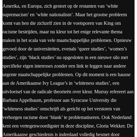
Amerika, en Europa, zich gestort op de restanten van ‘white
supremacism’ en ‘white nationalism’. Maar het grootse probleem
komt van hen die zichzelf zien in de voetsporen van King om
racisme bestrijden, maar nu kleur tot het enige relevante thema
maken in het scala van vele maatschappelijke problemen. Opnieuw
gevoed door de universiteiten, evenals ‘queer studies’, ‘women’s
studies’, zijn ‘black studies’ nu opgesloten in een nieuwe silo met
specifieke eigen interesses zonder een link te leggen naar andere
urgente maatschappelijke problemen. Op dit moment is een hausse
aan de Amerikaanse Ivy League’s in ‘whiteness studies’, een
uitvloeisel van de radicale theorieën over kleur. Murray refereert aan
Barbara Appelbaum, professor aan Syracuse University die
‘whiteness studies’ omschrijft als gericht op het verstoren van
verborgen racisme door ‘blank’ te problematiseren. Ook Nederland
kent een vertegenwoordigster in deze discipline, Gloria Wekker. De
Amerikaanse geschiedenis is inderdaad volledig besmet door