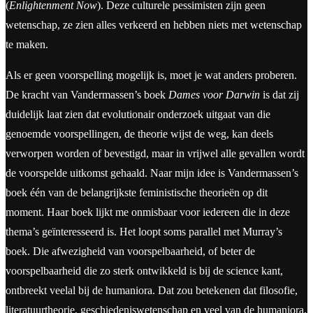
(
Enlightenment Now
). Deze culturele pessimisten zijn geen
wetenschap, ze zien alles verkeerd en hebben niets met wetenschap
te maken.
Als er geen voorspelling mogelijk is, moet je wat anders proberen.
De kracht van Vandermassen’s boek
Dames voor Darwin
is dat zij
duidelijk laat zien dat evolutionair onderzoek uitgaat van die
genoemde voorspellingen, de theorie wijst de weg, kan deels
verworpen worden of bevestigd, maar in vrijwel alle gevallen wordt
de voorspelde uitkomst gehaald. Naar mijn idee is Vandermassen’s
boek één van de belangrijkste feministische theorieën op dit
moment. Haar boek lijkt me onmisbaar voor iedereen die in deze
thema’s geïnteresseerd is. Het loopt soms parallel met Murray’s
boek. Die afwezigheid van voorspelbaarheid, of beter de
voorspelbaarheid die zo sterk ontwikkeld is bij de science kant,
ontbreekt veelal bij de humaniora. Dat zou betekenen dat filosofie,
literatuurtheorie, geschiedeniswetenschap en veel van de humaniora,