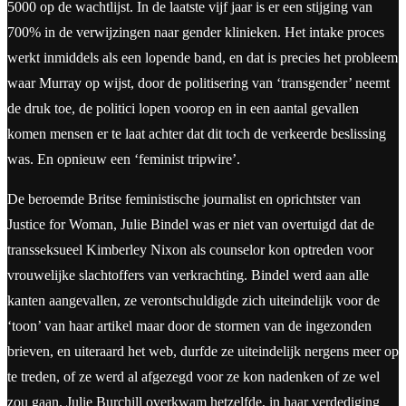
5000 op de wachtlijst. In de laatste vijf jaar is er een stijging van
700% in de verwijzingen naar gender klinieken. Het intake proces
werkt inmiddels als een lopende band, en dat is precies het probleem
waar Murray op wijst, door de politisering van ‘transgender’ neemt
de druk toe, de politici lopen voorop en in een aantal gevallen
komen mensen er te laat achter dat dit toch de verkeerde beslissing
was. En opnieuw een ‘feminist tripwire’.
De beroemde Britse feministische journalist en oprichtster van
Justice for Woman, Julie Bindel was er niet van overtuigd dat de
transseksueel Kimberley Nixon als counselor kon optreden voor
vrouwelijke slachtoffers van verkrachting. Bindel werd aan alle
kanten aangevallen, ze verontschuldigde zich uiteindelijk voor de
‘toon’ van haar artikel maar door de stormen van de ingezonden
brieven, en uiteraard het web, durfde ze uiteindelijk nergens meer op
te treden, of ze werd al afgezegd voor ze kon nadenken of ze wel
zou gaan. Julie Burchill overkwam hetzelfde, in haar verdediging