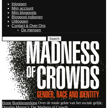
Inloggen
Mijn account
Mijn blogposts
Blogpost indienen
Uitloggen
Contact & Over Ons
De mensen
Search
Home
Boekbespreking
Over de totale gekte van het sociale gelijk;
Douglas Murray’s The Madness of Crowds