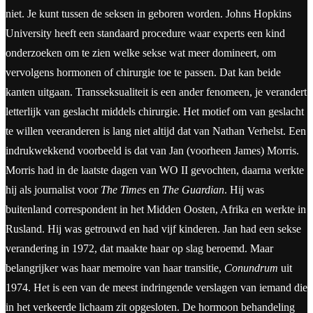
niet. Je kunt tussen de seksen in geboren worden. Johns Hopkins
University heeft een standaard procedure waar experts een kind
onderzoeken om te zien welke sekse wat meer domineert, om
vervolgens hormonen of chirurgie toe te passen. Dat kan beide
kanten uitgaan. Transseksualiteit is een ander fenomeen, je verandert
letterlijk van geslacht middels chirurgie. Het motief om van geslacht
te willen veeranderen is lang niet altijd dat van Nathan Verhelst. Een
indrukwekkend voorbeeld is dat van Jan (voorheen James) Morris.
Morris had in de laatste dagen van WO II gevochten, daarna werkte
hij als journalist voor
The Times
en
The Guardian
. Hij was
buitenland correspondent in het Midden Oosten, Afrika en werkte in
Rusland. Hij was getrouwd en had vijf kinderen. Jan had een sekse
verandering in 1972, dat maakte haar op slag beroemd. Maar
belangrijker was haar memoire van haar transitie,
Conundrum
uit
1974. Het is een van de meest indringende verslagen van iemand die
in het verkeerde lichaam zit opgesloten. De hormoon behandeling