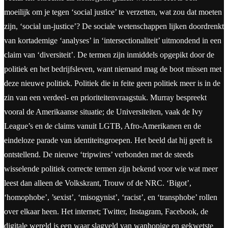
moeilijk om je tegen ‘social justice’ te verzetten, wat zou dat moeten
zijn, ‘social un-justice’? De sociale wetenschappen lijken doordrenkt
van kortademige ‘analyses’ in ‘intersectionaliteit’ uitmondend in een
claim van ‘diversiteit’. De termen zijn inmiddels opgepikt door de
politiek en het bedrijfsleven, want niemand mag de boot missen met
deze nieuwe politiek. Politiek die in feite geen politiek meer is in de
zin van een verdeel- en prioriteitenvraagstuk. Murray bespreekt
vooral de Amerikaanse situatie; de Universiteiten, vaak de Ivy
League’s en de claims vanuit LGTB, Afro-Amerikanen en de
eindeloze parade van identiteitsgroepen. Het beeld dat hij geeft is
ontstellend. De nieuwe ‘tripwires’ verbonden met de steeds
wisselende politiek correcte termen zijn bekend voor wie wat meer
leest dan alleen de Volkskrant, Trouw of de NRC. ‘Bigot’,
‘homophobe’, ’sexist’, ‘misogynist’, ‘racist’, en ‘transphobe’ rollen
over elkaar heen. Het internet; Twitter, Instagram, Facebook, de
digitale wereld is een waar slagveld van wanhopige en gekwetste