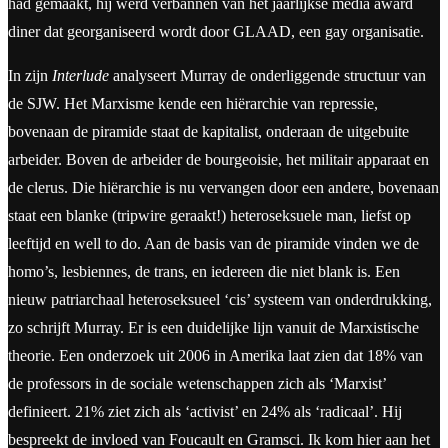
had gemaakt, hij werd verbannen van het jaarlijkse media award
diner dat georganiseerd wordt door GLAAD, een gay organisatie.
In zijn
Interlude
analyseert Murray de onderliggende structuur van
de SJW. Het Marxisme kende een hiërarchie van repressie,
bovenaan de piramide staat de kapitalist, onderaan de uitgebuite
arbeider. Boven de arbeider de bourgeoisie, het militair apparaat en
de clerus. Die hiërarchie is nu vervangen door een andere, bovenaan
staat een blanke (tripwire geraakt!) heteroseksuele man, liefst op
leeftijd en well to do. Aan de basis van de piramide vinden we de
homo’s, lesbiennes, de trans, en iedereen die niet blank is. Een
nieuw patriarchaal heteroseksueel ‘cis’ systeem van onderdrukking,
zo schrijft Murray. Er is een duidelijke lijn vanuit de Marxistische
theorie. Een onderzoek uit 2006 in Amerika laat zien dat 18% van
de professors in de sociale wetenschappen zich als ‘Marxist’
definieert. 21% ziet zich als ‘activist’ en 24% als ‘radicaal’. Hij
bespreekt de invloed van Foucault en Gramsci. Ik kom hier aan het