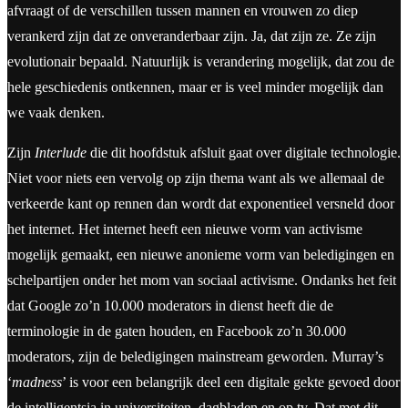
afvraagt of de verschillen tussen mannen en vrouwen zo diep
verankerd zijn dat ze onveranderbaar zijn. Ja, dat zijn ze. Ze zijn
evolutionair bepaald. Natuurlijk is verandering mogelijk, dat zou de
hele geschiedenis ontkennen, maar er is veel minder mogelijk dan
we vaak denken.
Zijn
Interlude
die dit hoofdstuk afsluit gaat over digitale technologie.
Niet voor niets een vervolg op zijn thema want als we allemaal de
verkeerde kant op rennen dan wordt dat exponentieel versneld door
het internet. Het internet heeft een nieuwe vorm van activisme
mogelijk gemaakt, een nieuwe anonieme vorm van beledigingen en
schelpartijen onder het mom van sociaal activisme. Ondanks het feit
dat Google zo’n 10.000 moderators in dienst heeft die de
terminologie in de gaten houden, en Facebook zo’n 30.000
moderators, zijn de beledigingen mainstream geworden. Murray’s
‘
madness
’ is voor een belangrijk deel een digitale gekte gevoed door
de intelligentsia in universiteiten, dagbladen en op tv. Dat met dit