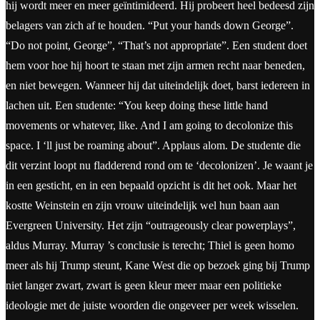
hij wordt meer en meer geïntimideerd. Hij probeert heel bedeesd zijn
belagers van zich af te houden. “Put your hands down George”.
“Do not point, George”, “That’s not appropriate”. Een student doet
hem voor hoe hij hoort te staan met zijn armen recht naar beneden,
en niet bewegen. Wanneer hij dat uiteindelijk doet, barst iedereen in
lachen uit. Een studente: “You keep doing these little hand
movements or whatever, like. And I am going to decolonize this
space. I ‘ll just be roaming about”. Applaus alom. De studente die
dit verzint loopt nu fladderend rond om te ‘decolonizen’. Je waant je
in een gesticht, en in een bepaald opzicht is dit het ook. Maar het
kostte Weinstein en zijn vrouw uiteindelijk wel hun baan aan
Evergreen University. Het zijn “outrageously clear powerplays”,
aldus Murray. Murray ’s conclusie is terecht; Thiel is geen homo
meer als hij Trump steunt, Kane West die op bezoek ging bij Trump
niet langer zwart, zwart is geen kleur meer maar een politieke
ideologie met de juiste woorden die ongeveer per week wisselen.