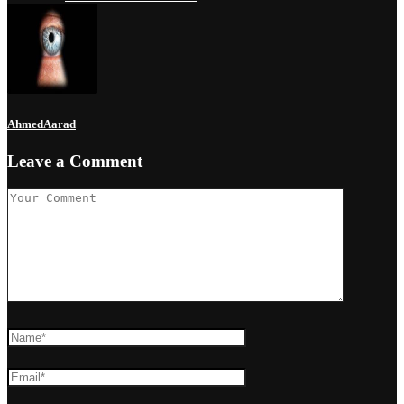
AhmedAarad
Leave a Comment