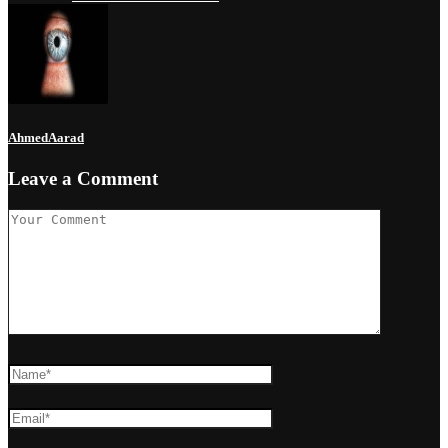
AhmedAarad
Leave a Comment