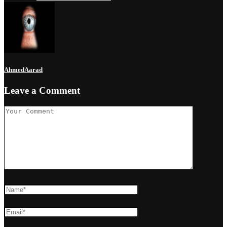
AhmedAarad
Leave a Comment