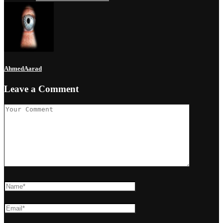
AhmedAarad
Leave a Comment