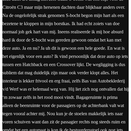
Citroën C3 maar mijn hersenen dachten daar blijkbaar anders over.
Na de ongelofelijk strak genomen S-bocht begon mijn hart als een
bezetene te kloppen in mijn borstkas. Ik had echt zoiets van doe
normaal joh gek hart van mij. Ineens realiseerde ik mij hoe absurd
hard ik door de S-bocht was gereden gewoon omdat het kan met
deze auto. Ja en nu? Ja uh dit is gewoon een hele goede. En wat is
het eigenlijk voor een auto? Ik vind persoonlijk dat deze auto op iets
tussen een Hatchback en een Crossover lijkt. De wegligging is dus
subliem dat mag duidelijk zijn maar ook verder klopt alles. Het
interieur is lekker frivool en erg fraai, zelfs Bas van Autobeklederij
v/d Werf was er helemaal weg van. Hij liet zich nog ontvallen dat hij
‘m zowaar zelfs in het rood mooi vindt. Bagageruimte is prima
alleen de beenruimte voor de passagiers op de achterbank valt wat
tegen vooral achter mij. Nou kun je de stoelen makkelijk iets naar
voren schuiven want dan zit de passagier rechts nog steeds ruim en
omdat het een automaat is kon ik de bestuurdersstoel ook nog iets