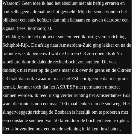
Waarom? Geen idee ik had het absoluut niet als heftig ervaren en
had zelfs geen adrenaline-shot gevoeld. Mijn hersenen vonden het
blijkbaar een stuk heftiger dan mijn lichaam en gaven daardoor een
signaal (lees: hormoon) af.
Gelukkig zakte het ook weer snel en reed ik rustig verder richting
Schiphol-Rijk. De afslag naar Amsterdam-Zuid ging lekker en na de
rotonde was ik benieuwd wat de Citroën C3 zou doen als ik ‘m
snoeihard door de dalende rechterbocht zou smijten. Dit was
duidelijk niet meer op de grens maar dik over de grens en de Citroën
C3 brak dan ook zwaar uit maar het ESP corrigeerde dat met groot
gemak. Jammer toch dat het ASR/ESP niet permanent uitgezet
kunnen worden. Ik reed rustig verder richting het Amsterdamse Bos
want die route is nou eenmaal 100 maal leuker dan de snelweg. Het
slingerweggetje richting de Bosbaan is heerlijk om te proberen met
een constante snelheid van 50 km/u door de bochten heen te rijden.
Het is bovendien ook een goede oefening in kijken, inschatten,