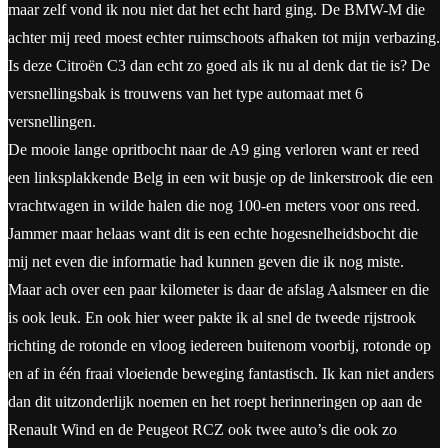
maar zelf vond ik nou niet dat het echt hard ging. De BMW-M die
achter mij reed moest echter ruimschoots afhaken tot mijn verbazing.
Is deze Citroën C3 dan echt zo goed als ik nu al denk dat tie is? De
versnellingsbak is trouwens van het type automaat met 6
versnellingen.
De mooie lange opritbocht naar de A9 ging verloren want er reed
een linksplakkende Belg in een wit busje op de linkerstrook die een
vrachtwagen in wilde halen die nog 100-en meters voor ons reed.
Jammer maar helaas want dit is een echte hogesnelheidsbocht die
mij net even die informatie had kunnen geven die ik nog miste.
Maar ach over een paar kilometer is daar de afslag Aalsmeer en die
is ook leuk. En ook hier weer pakte ik al snel de tweede rijstrook
richting de rotonde en vloog iedereen buitenom voorbij, rotonde op
en af in één fraai vloeiende beweging fantastisch. Ik kan niet anders
dan dit uitzonderlijk noemen en het roept herinneringen op aan de
Renault Wind en de Peugeot RCZ ook twee auto’s die ook zo