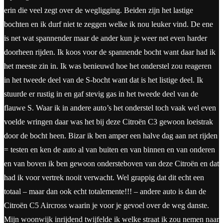
erin die veel zegt over de wegligging. Beiden zijn het lastige
bochten en ik durf niet te zeggen welke ik nou leuker vind. De ene
is net wat spannender maar de ander kun je weer net even harder
doorheen rijden. Ik koos voor de spannende bocht want daar had ik
het meeste zin in. Ik was benieuwd hoe het onderstel zou reageren
in het tweede deel van de S-bocht want dat is het listige deel. Ik
stuurde er rustig in en gaf stevig gas in het tweede deel van de
flauwe S. Waar ik in andere auto’s het onderstel toch vaak wel even
voelde wringen daar was het bij deze Citroën C3 gewoon loeistrak
door de bocht heen. Bizar ik ben amper een halve dag aan net rijden
= testen en ken de auto al van buiten en van binnen en van onderen
en van boven ik ben gewoon ondersteboven van deze Citroën en dat
had ik voor vertrek nooit verwacht. Wel grappig dat dit echt een
totaal – maar dan ook echt totalemente!!! – andere auto is dan de
Citroën C5 Aircross waarin je voor je gevoel over de weg danste.
Mijn woonwijk inrijdend twijfelde ik welke straat ik zou nemen naar