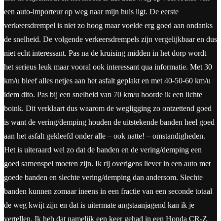
een auto-importeur op weg naar mijn huis ligt. De eerste
verkeersdrempel is niet zo hoog maar voelde erg goed aan ondanks
de snelheid. De volgende verkeersdrempels zijn vergelijkbaar en dus
niet echt interessant. Pas na de kruising midden in het dorp wordt
het serieus leuk maar vooral ook interessant qua informatie. Met 30
km/u bleef alles netjes aan het asfalt geplakt en met 40-50-60 km/u
idem dito. Pas bij een snelheid van 70 km/u hoorde ik een lichte
boink. Dit verklaart dus waarom de wegligging zo ontzettend goed
is want de vering/demping houden de uitstekende banden heel goed
aan het asfalt gekleefd onder alle – ook natte! – omstandigheden.
Het is uiteraard wel zo dat de banden en de vering/demping een
goed samenspel moeten zijn. Ik rij overigens liever in een auto met
goede banden en slechte vering/demping dan andersom. Slechte
banden kunnen zomaar ineens in een fractie van een seconde totaal
de weg kwijt zijn en dat is uitermate angstaanjagend kan ik je
vertellen. Ik heb dat namelijk een keer gehad in een Honda CR-Z