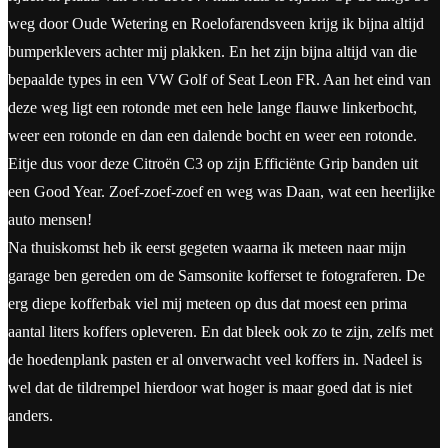
weg door Oude Wetering en Roelofarendsveen krijg ik bijna altijd
bumperklevers achter mij plakken. En het zijn bijna altijd van die
bepaalde types in een VW Golf of Seat Leon FR. Aan het eind van
deze weg ligt een rotonde met een hele lange flauwe linkerbocht,
weer een rotonde en dan een dalende bocht en weer een rotonde.
Eitje dus voor deze Citroën C3 op zijn Efficiënte Grip banden uit
een Good Year. Zoef-zoef-zoef en weg was Daan, wat een heerlijke
auto mensen!
Na thuiskomst heb ik eerst gegeten waarna ik meteen naar mijn
garage ben gereden om de Samsonite kofferset te fotograferen. De
erg diepe kofferbak viel mij meteen op dus dat moest een prima
aantal liters koffers opleveren. En dat bleek ook zo te zijn, zelfs met
de hoedenplank pasten er al onverwacht veel koffers in. Nadeel is
wel dat de tildrempel hierdoor wat hoger is maar goed dat is niet
anders.