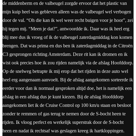
de middenberm en de valbeugel zorgde ervoor dat het plastic van
mijn kuip heel was gebleven alleen was de valbeugel wel verbogen
door de val. “Oh die kan ik wel weer recht buigen voor je hoor”, zei
hij tegen mij. “Meen je dat?”, antwoordde ik. Daar was ik heel erg
blij mee dus ik vroeg of ik de valbeugel zaterdagmiddag kon komen
brengen. Dat was prima en dus ben ik zaterdagmiddag in de Citroën
C3 gesprongen richting Amsterdam. Deze rit kan ik dromen en ik
wist ook precies hoe ik zou rijden namelijk via de afslag Hoofddorp.
Op de snelweg betrapte ik mij erop dat het rijden in deze auto wel
heel erg aangenaam aanvoelt. Bij de afslag aangekomen sorteerde ik
eerder voor dan ik normaal gesproken altijd doe, het is namelijk een
afslag in een afslag dus je kunt kiezen. Bij de afslag Hoofddorp
aangekomen liet ik de Cruise Control op 100 km/u staan en besloot
zonder te remmen of gas terug te nemen door de S-bocht heen te
rijden. Ik vloog perfect en werkelijk superstrak door de S-bocht
heen en nadat ik rechtsaf was geslagen kreeg ik hartkloppingen.