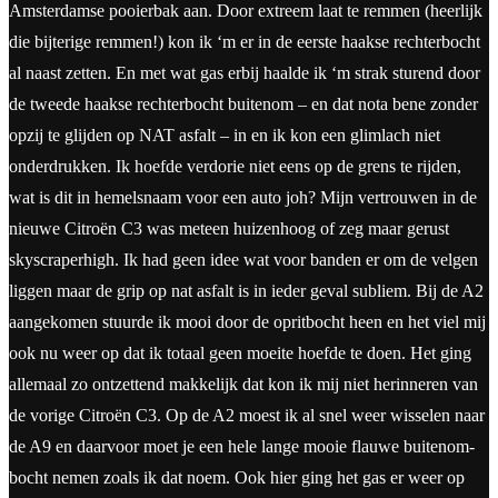
Amsterdamse pooierbak aan. Door extreem laat te remmen (heerlijk
die bijterige remmen!) kon ik ‘m er in de eerste haakse rechterbocht
al naast zetten. En met wat gas erbij haalde ik ‘m strak sturend door
de tweede haakse rechterbocht buitenom – en dat nota bene zonder
opzij te glijden op NAT asfalt – in en ik kon een glimlach niet
onderdrukken. Ik hoefde verdorie niet eens op de grens te rijden,
wat is dit in hemelsnaam voor een auto joh? Mijn vertrouwen in de
nieuwe Citroën C3 was meteen huizenhoog of zeg maar gerust
skyscraperhigh. Ik had geen idee wat voor banden er om de velgen
liggen maar de grip op nat asfalt is in ieder geval subliem. Bij de A2
aangekomen stuurde ik mooi door de opritbocht heen en het viel mij
ook nu weer op dat ik totaal geen moeite hoefde te doen. Het ging
allemaal zo ontzettend makkelijk dat kon ik mij niet herinneren van
de vorige Citroën C3. Op de A2 moest ik al snel weer wisselen naar
de A9 en daarvoor moet je een hele lange mooie flauwe buitenom-
bocht nemen zoals ik dat noem. Ook hier ging het gas er weer op