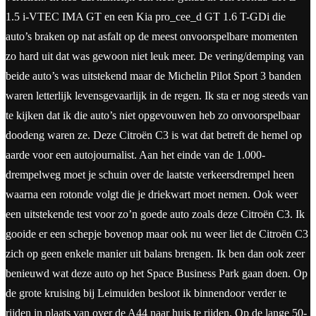
1.5 i-VTEC IMA GT en een Kia pro_cee_d GT 1.6 T-GDi die
auto’s braken op nat asfalt op de meest onvoorspelbare momenten
zo hard uit dat was gewoon niet leuk meer. De vering/demping van
beide auto’s was uitstekend maar de Michelin Pilot Sport 3 banden
waren letterlijk levensgevaarlijk in de regen. Ik sta er nog steeds van
te kijken dat ik die auto’s niet opgevouwen heb zo onvoorspelbaar
doodeng waren ze. Deze Citroën C3 is wat dat betreft de hemel op
aarde voor een autojournalist. Aan het einde van de 1.000-
drempelweg moet je schuin over de laatste verkeersdrempel heen
waarna een rotonde volgt die je driekwart moet nemen. Ook weer
een uitstekende test voor zo’n goede auto zoals deze Citroën C3. Ik
gooide er een schepje bovenop maar ook nu weer liet de Citroën C3
zich op geen enkele manier uit balans brengen. Ik ben dan ook zeer
benieuwd wat deze auto op het Space Business Park gaan doen. Op
de grote kruising bij Leimuiden besloot ik binnendoor verder te
rijden in plaats van over de A44 naar huis te rijden. Op de lange 50-