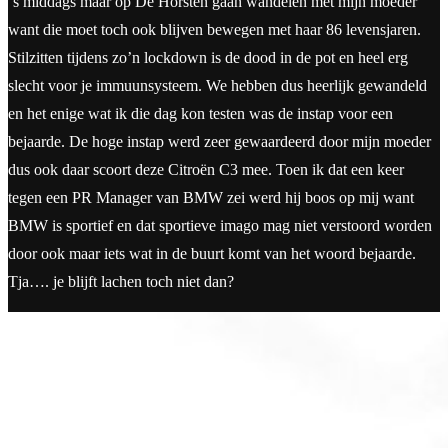
‘s middags maar op De Horsten gaan wandelen met mijn moeder
want die moet toch ook blijven bewegen met haar 86 levensjaren.
Stilzitten tijdens zo’n lockdown is de dood in de pot en heel erg
slecht voor je immuunsysteem. We hebben dus heerlijk gewandeld
en het enige wat ik die dag kon testen was de instap voor een
bejaarde. De hoge instap werd zeer gewaardeerd door mijn moeder
dus ook daar scoort deze Citroën C3 mee. Toen ik dat een keer
tegen een PR Manager van BMW zei werd hij boos op mij want
BMW is sportief en dat sportieve imago mag niet verstoord worden
door ook maar iets wat in de buurt komt van het woord bejaarde.
Tja…. je blijft lachen toch niet dan?