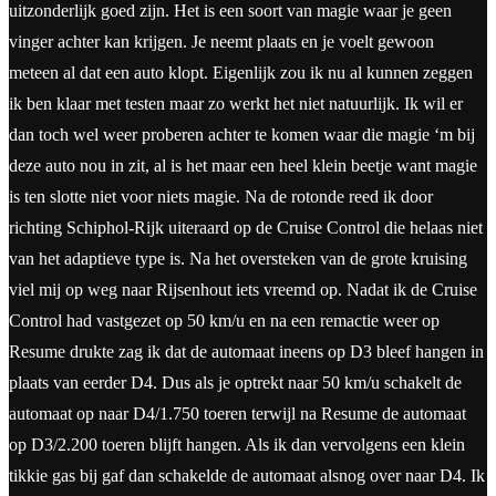
uitzonderlijk goed zijn. Het is een soort van magie waar je geen
vinger achter kan krijgen. Je neemt plaats en je voelt gewoon
meteen al dat een auto klopt. Eigenlijk zou ik nu al kunnen zeggen
ik ben klaar met testen maar zo werkt het niet natuurlijk. Ik wil er
dan toch wel weer proberen achter te komen waar die magie ‘m bij
deze auto nou in zit, al is het maar een heel klein beetje want magie
is ten slotte niet voor niets magie. Na de rotonde reed ik door
richting Schiphol-Rijk uiteraard op de Cruise Control die helaas niet
van het adaptieve type is. Na het oversteken van de grote kruising
viel mij op weg naar Rijsenhout iets vreemd op. Nadat ik de Cruise
Control had vastgezet op 50 km/u en na een remactie weer op
Resume drukte zag ik dat de automaat ineens op D3 bleef hangen in
plaats van eerder D4. Dus als je optrekt naar 50 km/u schakelt de
automaat op naar D4/1.750 toeren terwijl na Resume de automaat
op D3/2.200 toeren blijft hangen. Als ik dan vervolgens een klein
tikkie gas bij gaf dan schakelde de automaat alsnog over naar D4. Ik