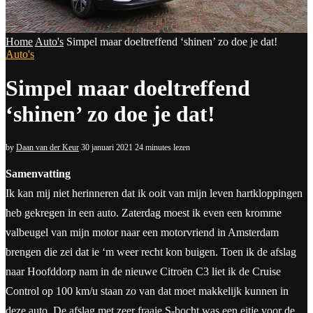
Home
Auto's
Simpel maar doeltreffend ‘shinen’ zo doe je dat!
Auto's
Simpel maar doeltreffend
‘shinen’ zo doe je dat!
by
Daan van der Keur
30 januari 2021
24 minutes lezen
Samenvatting
Ik kan mij niet herinneren dat ik ooit van mijn leven hartkloppingen
heb gekregen in een auto. Zaterdag moest ik even een kromme
valbeugel van mijn motor naar een motorvriend in Amsterdam
brengen die zei dat ie ‘m weer recht kon buigen. Toen ik de afslag
naar Hoofddorp nam in de nieuwe Citroën C3 liet ik de Cruise
Control op 100 km/u staan zo van dat moet makkelijk kunnen in
deze auto. De afslag met zeer fraaie S-bocht was een eitje voor de