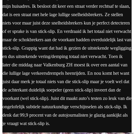
mijn huisadres. Ik besloot dit keer een straat verder rechtsaf te slaan,
dat is een straat met hele lage lullige snelheidsbrekers. Ze stellen
niets voor maar juist deze snelheidsbrekers kun je perfect detecteren
of er sprake is van stick-slip. En verdraaid ik het totaal niet verwacht
maar de schokbrekers aan de voorkant hadden overduidelijk last van
stick-slip. Grappig want dat had ik gezien de uitstekende wegligging
en dus uitstekende vering/demping totaal niet verwacht. Toen ik
later die middag naar Valkenburg ZH moest ik over een aantal van
die lullige lage verkeersdrempels heenrijden. En nou komt het want
juist daar merk je totaal niets van die stick-slip maar je voelt wel dat
de achterkant duidelijk soepeler (geen stick-slip) inveert dan de
voorkant (wel stick-slip). Juist dit maakt auto’s testen zo leuk van die
ongelofelijk subtiele natuurkundige verschijnselen als stick-slip. Ik
denk dat 99,9 procent van de autojournalisten je glazig aankijkt als
je vraagt wat stick-slip is.