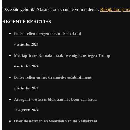
Deze site gebruikt Akismet om spam te verminderen.
Bekijk hoe je r
RECENTE REACTIES
Britse rellen dreigen ook in Nederland
4 september 2024
Mediaprinses Kamala maakt weinig kans tegen Trump
4 september 2024
Britse rellen en het tirannieke establishment
4 september 2024
Arrogant westen is blok aan het been van Israël
11 augustus 2024
Over de normen en waarden van de Volkskrant