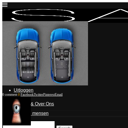
Inloggen
Mijn account
Mijn blogposts
Blogpost indienen
Uitloggen
0 comment
0
Facebook
Twitter
Pinterest
Email
Contact & Over Ons
De mensen