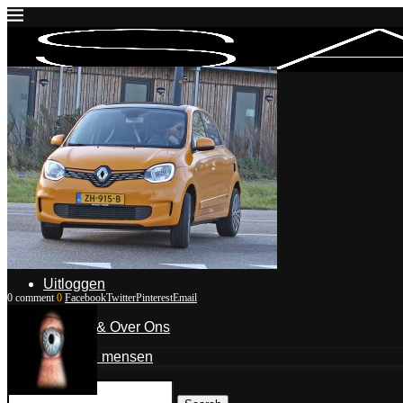
Inloggen
Mijn account
Mijn blogposts
Blogpost indienen
Uitloggen
0 comment
0
Facebook
Twitter
Pinterest
Email
Contact & Over Ons
De mensen