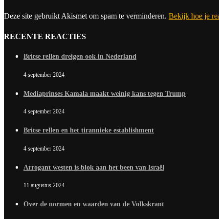
Deze site gebruikt Akismet om spam te verminderen.
Bekijk hoe je r
RECENTE REACTIES
Britse rellen dreigen ook in Nederland
4 september 2024
Mediaprinses Kamala maakt weinig kans tegen Trump
4 september 2024
Britse rellen en het tirannieke establishment
4 september 2024
Arrogant westen is blok aan het been van Israël
11 augustus 2024
Over de normen en waarden van de Volkskrant