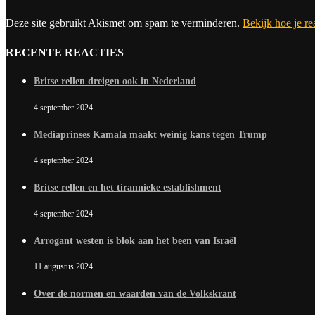
Deze site gebruikt Akismet om spam te verminderen.
Bekijk hoe je r
RECENTE REACTIES
Britse rellen dreigen ook in Nederland
4 september 2024
Mediaprinses Kamala maakt weinig kans tegen Trump
4 september 2024
Britse rellen en het tirannieke establishment
4 september 2024
Arrogant westen is blok aan het been van Israël
11 augustus 2024
Over de normen en waarden van de Volkskrant