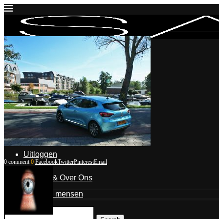
Inloggen
Mijn account
Mijn blogposts
Blogpost indienen
Uitloggen
0 comment
0
Facebook
Twitter
Pinterest
Email
Contact & Over Ons
De mensen