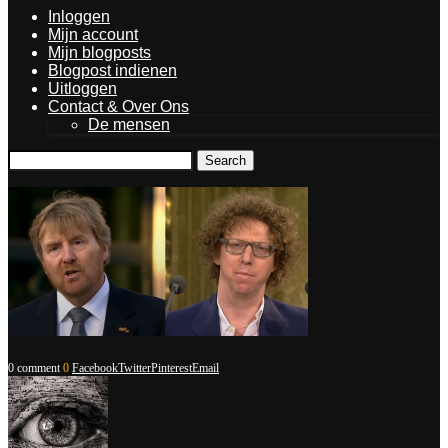
Inloggen
Mijn account
Mijn blogposts
Blogpost indienen
Uitloggen
Contact & Over Ons
De mensen
Search
0 comment
0
Facebook
Twitter
Pinterest
Email