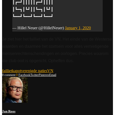
┃┏━┛┃┃┃┃┃┏━┛┃┃┃┃
┃┗━┓┃┗┛┃┃┗━┓┃┗┛┃
┗━━┛┗━━┛┗━━┛┗━━┛
— Hillel Neuer (@HillelNeuer)
January 1, 2020
Je ziet hier het failliet van de VN. Het einde van de Westerse
waarden en daarmee het startsein voor alles vernietigende
mensenrechtenschendingen en oorlogen. Precies waarom
die club ooit is opgericht. Opheffen dus.
failliet
kapot
verenigde naties
VN
0 comment
0
Facebook
Twitter
Pinterest
Email
Jan Roos