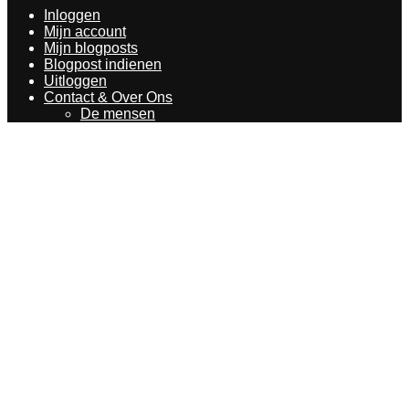
Inloggen
Mijn account
Mijn blogposts
Blogpost indienen
Uitloggen
Contact & Over Ons
De mensen