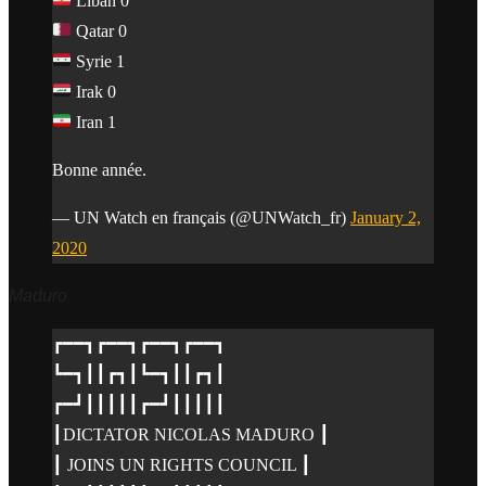
Liban 0
Qatar 0
Syrie 1
Irak 0
Iran 1
Bonne année.
— UN Watch en français (@UNWatch_fr)
January 2,
2020
Maduro
┏━━┓┏━━┓┏━━┓┏━━┓
┗━┓┃┃┏┓┃┗━┓┃┃┏┓┃
┏━┛┃┃┃┃┃┏━┛┃┃┃┃┃
┃DICTATOR NICOLAS MADURO ┃
┃ JOINS UN RIGHTS COUNCIL ┃