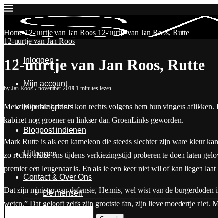
Home
12-uurtje van Jan Roos
12-uurtje van Jan Roos, Rutte
12-uurtje van Jan Roos
Inloggen
12-uurtje van Jan Roos, Rutte
Mijn account
by
Jan Roos
7 november 2019
1 minutes lezen
Met zijn eerste kabinet kon rechts volgens hem hun vingers aflikken. I
Mijn blogposts
kabinet nog groener en linkser dan GroenLinks geworden.
Blogpost indienen
Mark Rutte is als een kameleon die steeds slechter zijn ware kleur kan
Uitloggen
zo rechts als ze ons tijdens verkiezingstijd proberen te doen laten ge
premier een leugenaar is. En als ie een keer niet wil of kan liegen laa
Contact & Over Ons
Dat zijn minister van defensie, Hennis, wel wist van de burgerdoden in 
De mensen
weten.” Dat gelooft zelfs zijn grootste fan, zijn lieve moedertje nie