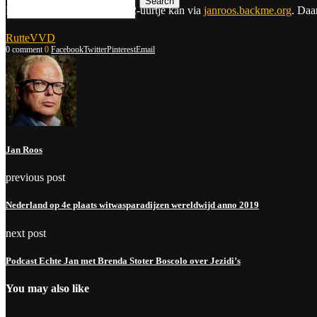
Search
PS: Een donatie voor Jans 12-uurtje kan via
janroos.backme.org
. Daar
Rutte
VVD
0 comment
0
Facebook
Twitter
Pinterest
Email
Jan Roos
previous post
Nederland op 4e plaats witwasparadijzen wereldwijd anno 2019
next post
Podcast Echte Jan met Brenda Stoter Boscolo over Jezidi’s
You may also like