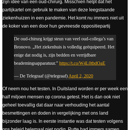
zijn idee van een oud-chirurg. Misschien helpt dat het
partijkartel om gebruik te maken van deze leegstaande
ziekenhuizen in een pandemie. Het komt nu immers niet uit
de koker van een door hun gevreesde oppositiepartij
De oud-chirurg krijgt steun van veel oud-collega’s van
Bronovo. „Het ziekenhuis is volledig geëquipeerd. Het
enige dat nodig is, zijn bedden en verrijdbare
beademingsapparatuur.”
https://t.co/W4L0tbdOaE
— De Telegraaf (@telegraaf)
April 2, 2020
Of neem nou het testen. In Duitsland worden er per week een
half miljoen mensen op corona getest. Het is dan ook niet
geheel toevallig dat daar naar verhouding het aantal
besmettingen en doden in vergelijking met ons land
bijzonder laag is. In eerste instantie was dat testen volgens
ons beleid helemaal niet nodig. Rutte had immers samen