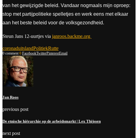
van het gewijzigde beleid. Vandaar nogmaals mijn oproep:
stop met partijpolitieke spelletjes en werk eens met elkaar
aan het beste beleid voor de volksgezondheid.
Steun Jans 12-uurtjes via
janroos.backme.org
corona
duitsland
Politiek
Rutte
0 comment
0
Facebook
Twitter
Pinterest
Email
Jan Roos
previous post
De etnische hiërarchie op de arbeidsmarkt | Lex Thijssen
next post