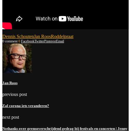
Dennis Schouten
Jan Roos
Roddelpraat
0 comment
0
Facebook
Twitter
Pinterest
Email
Jan Roos
previous post
Zal corona iets veranderen?
next post
Nothanks over grensoverschrijdend gedrag bij festivals en concerten | Jenny