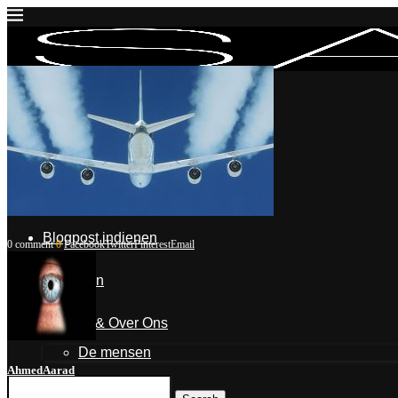
Inloggen
Mijn account
Mijn blogposts
Blogpost indienen
0 comment
0
Facebook
Twitter
Pinterest
Email
Uitloggen
Contact & Over Ons
De mensen
AhmedAarad