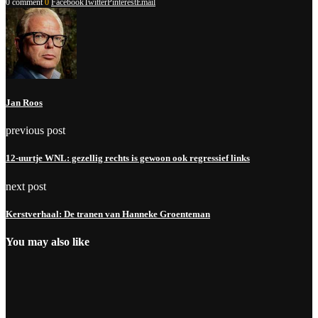
0 comment
0
Facebook
Twitter
Pinterest
Email
Jan Roos
previous post
12-uurtje WNL: gezellig rechts is gewoon ook regressief links
next post
Kerstverhaal: De tranen van Hanneke Groenteman
You may also like