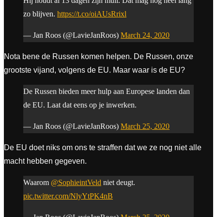
Hij houdt al 13 dagen zijn muil. Dat mag nog heel lang
zo blijven.
https://t.co/oiAUsRrixl
— Jan Roos (@LavieJanRoos)
March 24, 2020
Nota bene de Russen komen helpen. De Russen, onze
grootste vijand, volgens de EU. Maar waar is de EU?
De Russen bieden meer hulp aan Europese landen dan
de EU. Laat dat eens op je inwerken.
— Jan Roos (@LavieJanRoos)
March 25, 2020
De EU doet niks om ons te straffen dat we ze nog niet alle
macht hebben gegeven.
Waarom
@SophieintVeld
niet deugt.
pic.twitter.com/NlyYtPK4nB