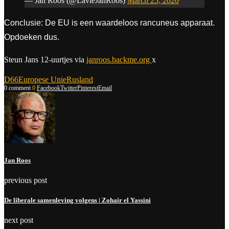
— Jan Roos (@LavieJanRoos)
March 25, 2020
Conclusie: De EU is een waardeloos rancuneus apparaat.
Opdoeken dus.
Steun Jans 12-uurtjes via
janroos.backme.org
x
D66
Europese Unie
Rusland
0 comment
0
Facebook
Twitter
Pinterest
Email
Jan Roos
previous post
De liberale samenleving volgens | Zohair el Yassini
next post