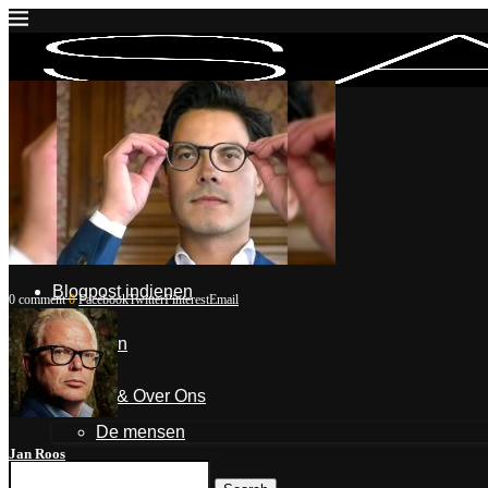
Inloggen
Mijn account
Mijn blogposts
Blogpost indienen
0 comment
0
Facebook
Twitter
Pinterest
Email
Uitloggen
Contact & Over Ons
De mensen
Jan Roos