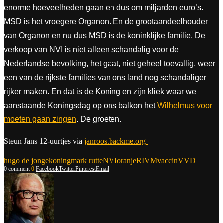
enorme hoeveelheden gaan en dus om miljarden euro’s.
MSD is het vroegere Organon. En de grootaandeelhouder
van Organon en nu dus MSD is de koninklijke familie. De
verkoop van NVI is niet alleen schandalig voor de
Nederlandse bevolking, het gaat, niet geheel toevallig, weer
een van de rijkste families van ons land nog schandaliger
rijker maken. En dat is de Koning en zijn kliek waar we
aanstaande Koningsdag op ons balkon het
Wilhelmus voor
moeten gaan zingen
. De groeten.
Steun Jans 12-uurtjes via
janroos.backme.org
hugo de jonge
koning
mark rutte
NVI
oranje
RIVM
vaccin
VVD
0 comment
0
Facebook
Twitter
Pinterest
Email