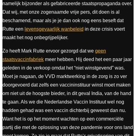
namelijk bijzonder als gefabriceerde staatspropaganda over.
Dat wij, met onze zogenaamde vrije pers, dit doen is al
beschamend, maar als je je dan ook nog eens beseft dat
Rutte een
levensgevaarlijk wanbeleid
in deze crisis voert
maakt het nog onbegrijpelijker.
Zo heeft Mark Rutte ervoor gezorgd dat we
geen
staatsvaccinfabriek
meer hebben. Hij deed het een paar jaar
geleden in de verkoop omdat het “niet winstgevend” was.
Moet je nagaan, de VVD marktwerking in de zorg is zo ver
doorgevoerd dat zelfs een vaccininstituur winst moet maken
om niet uit de hoogste bieder, in dit geval India, van de hand
te gaan. Als we die Nederlandse Vaccin Instituut wel nog
hadden gehad was een vaccin dichterbij geweest dan nu.
Want het is op het moment wachten op een commerciële
partij die met de oplossing van deze pandemie voor ons land
moet komen. Zo zie je maar dat Rutte’s privatisering van dit